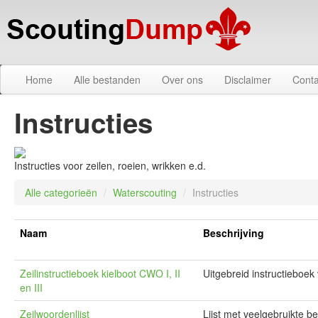
Home
Alle bestanden
Over ons
Disclaimer
Conta
Instructies
Instructies voor zeilen, roeien, wrikken e.d.
Alle categorieën
/
Waterscouting
/
Instructies
Naam
Beschrijving
Zeilinstructieboek kielboot CWO I, II
Uitgebreid instructiebo
en III
Zeilwoordenlijst
Lijst met veelgebruikte b