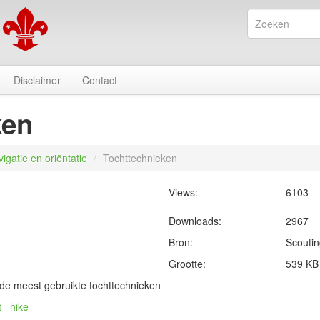
Disclaimer
Contact
ken
igatie en oriëntatie
/
Tochttechnieken
Views:
6103
Downloads:
2967
Bron:
Scoutin
Grootte:
539 KB
 de meest gebruikte tochttechnieken
t
hike