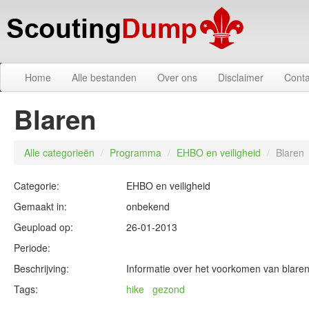
Home
Alle bestanden
Over ons
Disclaimer
Conta
Blaren
Alle categorieën
/
Programma
/
EHBO en veiligheid
/
Blaren
Categorie:
EHBO en veiligheid
Gemaakt in:
onbekend
Geupload op:
26-01-2013
Periode:
Beschrijving:
Informatie over het voorkomen van blaren 
Tags:
hike
gezond