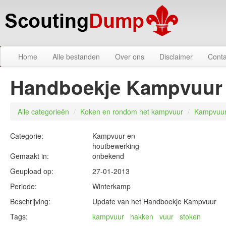
Home
Alle bestanden
Over ons
Disclaimer
Conta
Handboekje Kampvuur 
Alle categorieën
/
Koken en rondom het kampvuur
/
Kampvuur
Categorie:
Kampvuur en
houtbewerking
Gemaakt in:
onbekend
Geupload op:
27-01-2013
Periode:
Winterkamp
Beschrijving:
Update van het Handboekje Kampvuur
Tags:
kampvuur
hakken
vuur
stoken