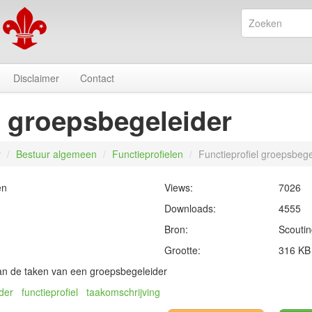
Disclaimer
Contact
l groepsbegeleider
r
/
Bestuur algemeen
/
Functieprofielen
/
Functieprofiel groepsbege
en
Views:
7026
Downloads:
4555
Bron:
Scouti
Grootte:
316 KB
van de taken van een groepsbegeleider
der
functieprofiel
taakomschrijving