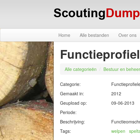
Home
Alle bestanden
Over ons
Functieprofie
Alle categorieën
/
Bestuur en behee
Categorie:
Functieprofiel
Gemaakt in:
2012
Geupload op:
09-06-2013
Periode:
Beschrijving:
Functieomschr
Tags:
welpen
spelt