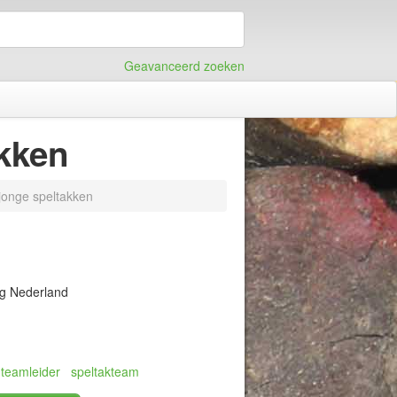
Geavanceerd zoeken
akken
 jonge speltakken
ng Nederland
teamleider
speltakteam