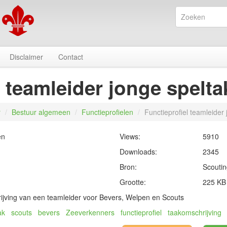
Disclaimer
Contact
l teamleider jonge spelt
r
/
Bestuur algemeen
/
Functieprofielen
/
Functieprofiel teamleider
en
Views:
5910
Downloads:
2345
Bron:
Scouti
Grootte:
225 KB
ijving van een teamleider voor Bevers, Welpen en Scouts
ak
scouts
bevers
Zeeverkenners
functieprofiel
taakomschrijving