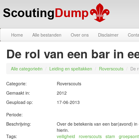
Home
Alle bestanden
Over ons
Disclaimer
Conta
De rol van een bar in e
Alle categorieën
/
Leiding en speltakken
/
Roverscouts
/
De r
Categorie:
Roverscouts
Gemaakt in:
2012
Geupload op:
17-06-2013
Periode:
Beschrijving:
Over de betekenis van een bar(avond) in
hierin.
Tags:
veiligheid
roverscouts
stam
groepsont