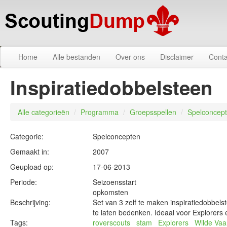
Home
Alle bestanden
Over ons
Disclaimer
Conta
Inspiratiedobbelsteen
Alle categorieën
/
Programma
/
Groepsspellen
/
Spelconcep
Categorie:
Spelconcepten
Gemaakt in:
2007
Geupload op:
17-06-2013
Periode:
Seizoensstart
opkomsten
Beschrijving:
Set van 3 zelf te maken inspiratiedobb
te laten bedenken. Ideaal voor Explorers
Tags:
roverscouts
stam
Explorers
Wilde Vaa