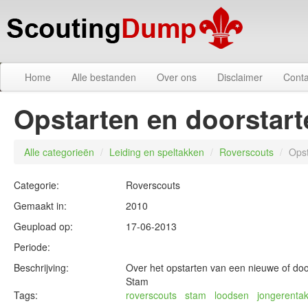
Home
Alle bestanden
Over ons
Disclaimer
Conta
Opstarten en doorstar
Alle categorieën
/
Leiding en speltakken
/
Roverscouts
/
Opst
Categorie:
Roverscouts
Gemaakt in:
2010
Geupload op:
17-06-2013
Periode:
Beschrijving:
Over het opstarten van een nieuwe of do
Stam
Tags:
roverscouts
stam
loodsen
jongerenta