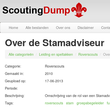
Home
Alle bestanden
Over ons
Disclaimer
Conta
Over de Stamadviseur
Alle categorieën
/
Leiding en speltakken
/
Roverscouts
/
Ove
Categorie:
Roverscouts
Gemaakt in:
2010
Geupload op:
17-06-2013
Periode:
Beschrijving:
Omschrijving van de rol van een Stamadv
Tags:
roverscouts
stam
groepsbegeleider
fu