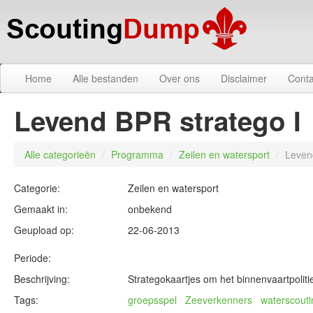
Home
Alle bestanden
Over ons
Disclaimer
Conta
Levend BPR stratego I
Alle categorieën
/
Programma
/
Zeilen en watersport
/
Leven
Categorie:
Zeilen en watersport
Gemaakt in:
onbekend
Geupload op:
22-06-2013
Periode:
Beschrijving:
Strategokaartjes om het binnenvaartpolit
Tags:
groepsspel
Zeeverkenners
waterscouti