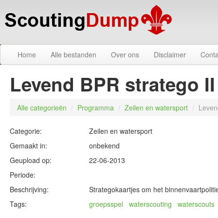
Home
Alle bestanden
Over ons
Disclaimer
Conta
Levend BPR stratego II
Alle categorieën
/
Programma
/
Zeilen en watersport
/
Leven
Categorie:
Zeilen en watersport
Gemaakt in:
onbekend
Geupload op:
22-06-2013
Periode:
Beschrijving:
Strategokaartjes om het binnenvaartpolit
Tags:
groepsspel
waterscouting
waterscouts