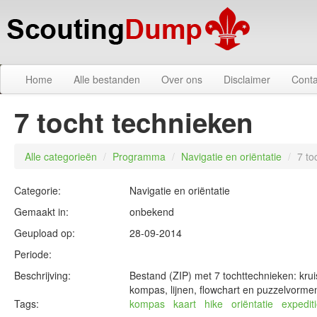
Home
Alle bestanden
Over ons
Disclaimer
Conta
7 tocht technieken
Alle categorieën
/
Programma
/
Navigatie en oriëntatie
/
7 to
Categorie:
Navigatie en oriëntatie
Gemaakt in:
onbekend
Geupload op:
28-09-2014
Periode:
Beschrijving:
Bestand (ZIP) met 7 tochttechnieken: krui
kompas, lijnen, flowchart en puzzelvorme
Tags:
kompas
kaart
hike
oriëntatie
expedit