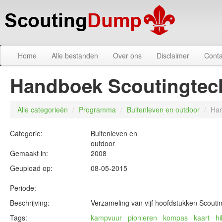
Home
Alle bestanden
Over ons
Disclaimer
Conta
Handboek Scoutingtec
Alle categorieën
/
Programma
/
Buitenleven en outdoor
/
Han
Categorie:
Buitenleven en
outdoor
Gemaakt in:
2008
Geupload op:
08-05-2015
Periode:
Beschrijving:
Verzameling van vijf hoofdstukken Scouti
Tags:
kampvuur
pionieren
kompas
kaart
h