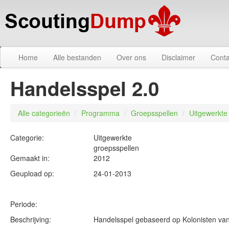
Home
Alle bestanden
Over ons
Disclaimer
Conta
Handelsspel 2.0
Alle categorieën
/
Programma
/
Groepsspellen
/
Uitgewerkte
Categorie:
Uitgewerkte
groepsspellen
Gemaakt in:
2012
Geupload op:
24-01-2013
Periode:
Beschrijving:
Handelsspel gebaseerd op Kolonisten van