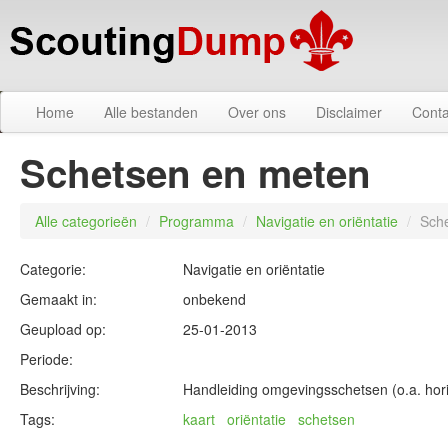
Home
Alle bestanden
Over ons
Disclaimer
Conta
Schetsen en meten
Alle categorieën
/
Programma
/
Navigatie en oriëntatie
/
Sch
Categorie:
Navigatie en oriëntatie
Gemaakt in:
onbekend
Geupload op:
25-01-2013
Periode:
Beschrijving:
Handleiding omgevingsschetsen (o.a. hor
Tags:
kaart
oriëntatie
schetsen