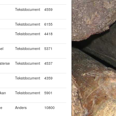
Tekstdocument
4559
Tekstdocument
6155
-
Tekstdocument
4418
sel
Tekstdocument
5371
sterse
Tekstdocument
4537
n
Tekstdocument
4359
 kan
Tekstdocument
5901
de
Anders
10800