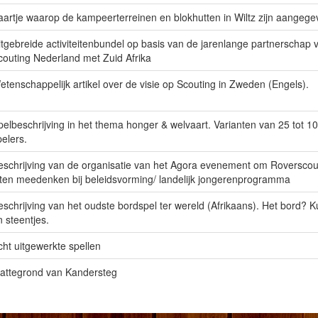
aartje waarop de kampeerterreinen en blokhutten in Wiltz zijn aangeg
itgebreide activiteitenbundel op basis van de jarenlange partnerschap 
couting Nederland met Zuid Afrika
etenschappelijk artikel over de visie op Scouting in Zweden (Engels).
pelbeschrijving in het thema honger & welvaart. Varianten van 25 tot 1
pelers.
eschrijving van de organisatie van het Agora evenement om Roverscou
aten meedenken bij beleidsvorming/ landelijk jongerenprogramma
eschrijving van het oudste bordspel ter wereld (Afrikaans). Het bord? Ku
n steentjes.
cht uitgewerkte spellen
lattegrond van Kandersteg