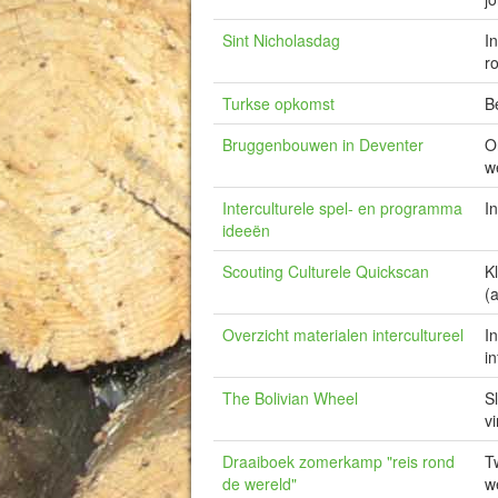
Sint Nicholasdag
I
ro
Turkse opkomst
B
Bruggenbouwen in Deventer
O
w
Interculturele spel- en programma
I
ideeën
Scouting Culturele Quickscan
K
(
Overzicht materialen intercultureel
I
in
The Bolivian Wheel
S
v
Draaiboek zomerkamp "reis rond
T
de wereld"
w