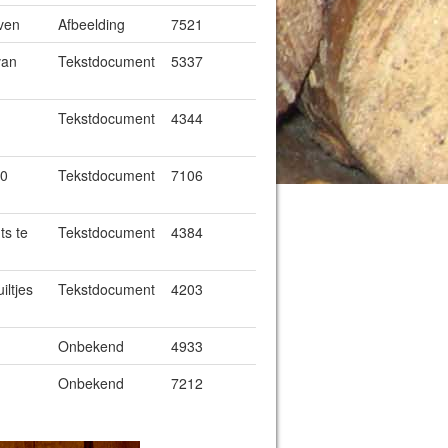
even
Afbeelding
7521
van
Tekstdocument
5337
Tekstdocument
4344
00
Tekstdocument
7106
ts te
Tekstdocument
4384
iltjes
Tekstdocument
4203
Onbekend
4933
Onbekend
7212