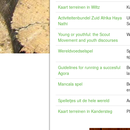
Kaart terreinen in Wiltz
K
Activiteitenbundel Zuid Afrika Haya
U
Nathi
S
Young or youthful: the Scout
W
Movement and youth discourses
Wereldvoedselspel
S
s
Guidelines for running a succesful
B
Agora
l
Mancala spel
B
e
Spelletjes uit de hele wereld
A
Kaart terreinen in Kandersteg
P