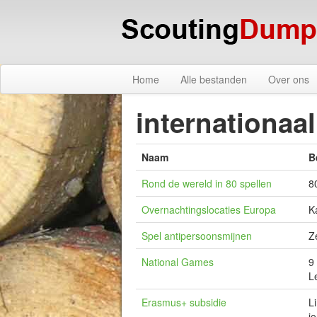
Home
Alle bestanden
Over ons
internationaal
Naam
B
Rond de wereld in 80 spellen
8
Overnachtingslocaties Europa
K
Spel antipersoonsmijnen
Z
National Games
9
L
Erasmus+ subsidie
L
j