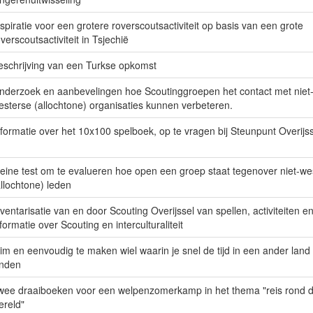
nspiratie voor een grotere roverscoutsactiviteit op basis van een grote
verscoutsactiviteit in Tsjechië
eschrijving van een Turkse opkomst
nderzoek en aanbevelingen hoe Scoutinggroepen het contact met niet
esterse (allochtone) organisaties kunnen verbeteren.
nformatie over het 10x100 spelboek, op te vragen bij Steunpunt Overijs
leine test om te evalueren hoe open een groep staat tegenover niet-we
allochtone) leden
nventarisatie van en door Scouting Overijssel van spellen, activiteiten e
formatie over Scouting en interculturaliteit
lim en eenvoudig te maken wiel waarin je snel de tijd in een ander land
inden
wee draaiboeken voor een welpenzomerkamp in het thema "reis rond 
ereld"