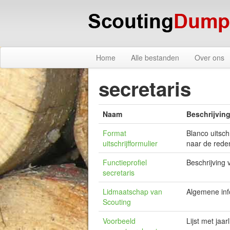
Home
Alle bestanden
Over ons
secretaris
Naam
Beschrijvin
Format
Blanco uitschr
uitschrijfformulier
naar de rede
Functieprofiel
Beschrijving 
secretaris
Lidmaatschap van
Algemene inf
Scouting
Voorbeeld
Lijst met jaa