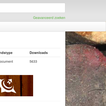
Geavanceerd zoeken
ndstype
Downloads
document
5633