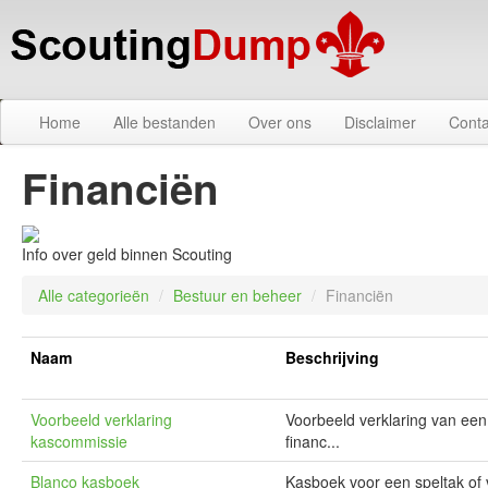
Home
Alle bestanden
Over ons
Disclaimer
Conta
Financiën
Info over geld binnen Scouting
Alle categorieën
/
Bestuur en beheer
/
Financiën
Naam
Beschrijving
Voorbeeld verklaring
Voorbeeld verklaring van een
kascommissie
financ...
Blanco kasboek
Kasboek voor een speltak of ve