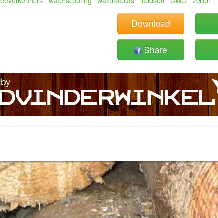
eeverkenners
waterscouting
waterscouts
loodsen
CWO
zeilen
Download
Share