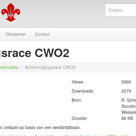
Disclaimer
Contact
gsrace CWO2
Instructies
/
Achtervolgingsrace CWO2
Views:
5990
Downloads:
2079
Bron:
R. Sche
Scouti
Wessel
Grootte:
86 KB
t zeilspel op basis van een wedstrijdbaan.