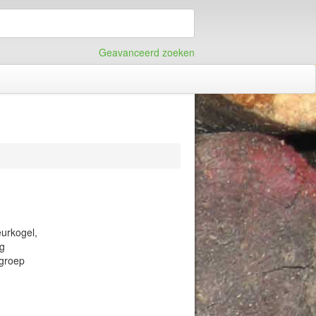
Geavanceerd zoeken
urkogel,
ng
groep